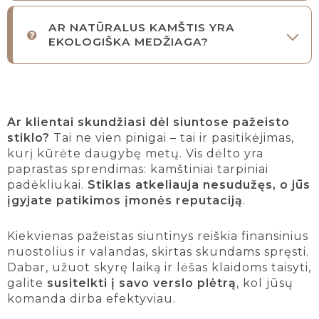
AR NATŪRALUS KAMŠTIS YRA
EKOLOGIŠKA MEDŽIAGA?
Ar klientai skundžiasi dėl siuntose pažeisto
stiklo?
Tai ne vien pinigai – tai ir pasitikėjimas,
kurį kūrėte daugybę metų. Vis dėlto yra
paprastas sprendimas: kamštiniai tarpiniai
padėkliukai.
Stiklas atkeliauja nesudužęs, o jūs
įgyjate patikimos įmonės reputaciją
.
Kiekvienas pažeistas siuntinys reiškia finansinius
nuostolius ir valandas, skirtas skundams spręsti.
Dabar, užuot skyrę laiką ir lėšas klaidoms taisyti,
galite
susitelkti į savo verslo plėtrą
, kol jūsų
komanda dirba efektyviau.