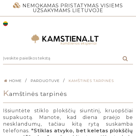
NEMOKAMAS PRISTATYMAS VISIEMS
UŽSAKYMAMS LIETUVOJE
/
/
HOME
PARDUOTUVE
KAMŠTINĖS TARPINĖS
K
amštinės tarpinės
Išsiuntėte stiklo plokščių siuntinį, kruopščiai
supakuotą. Manote, kad diena praėjo be
nesklandumų, tačiau kitą rytą suskamba
telefonas.
"Stiklas atvyko, bet keletas plokščių