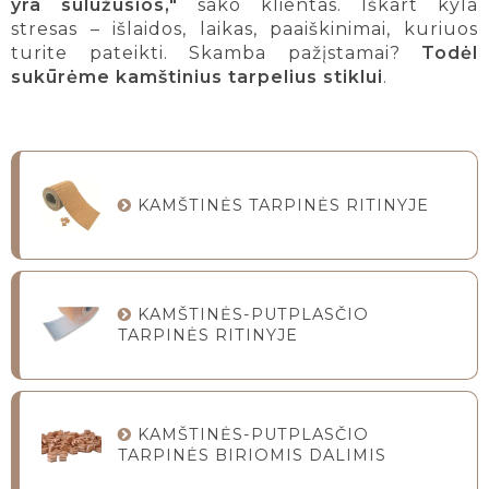
yra sulūžusios,"
sako klientas. Iškart kyla
stresas – išlaidos, laikas, paaiškinimai, kuriuos
turite pateikti. Skamba pažįstamai?
Todėl
sukūrėme kamštinius tarpelius stiklui
.
KAMŠTINĖS TARPINĖS RITINYJE
KAMŠTINĖS-PUTPLASČIO
TARPINĖS RITINYJE
KAMŠTINĖS-PUTPLASČIO
TARPINĖS BIRIOMIS DALIMIS