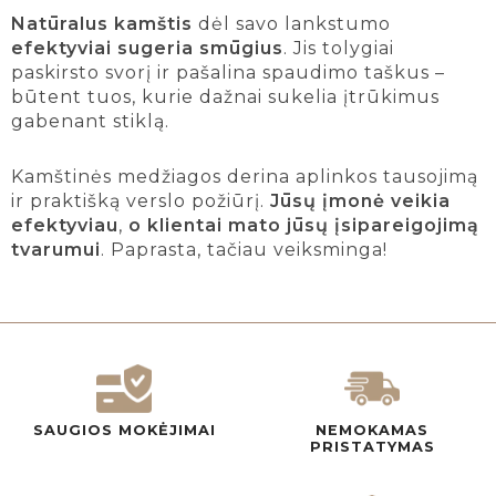
Natūralus kamštis
dėl savo lankstumo
efektyviai sugeria smūgius
. Jis tolygiai
paskirsto svorį ir pašalina spaudimo taškus –
būtent tuos, kurie dažnai sukelia įtrūkimus
gabenant stiklą.
Kamštinės medžiagos derina aplinkos tausojimą
ir praktišką verslo požiūrį.
Jūsų įmonė veikia
efektyviau
,
o klientai mato jūsų įsipareigojimą
tvarumui
. Paprasta, tačiau veiksminga!
SAUGIOS MOKĖJIMAI
NEMOKAMAS
PRISTATYMAS