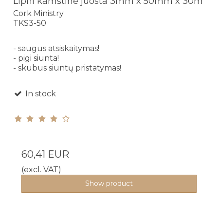
Lipni kamštinė juosta 3mm x 50mm x 30m
Cork Ministry
TKS3-50
- saugus atsiskaitymas!
- pigi siunta!
- skubus siuntų pristatymas!
In stock
60,41 EUR
(excl. VAT)
Show product