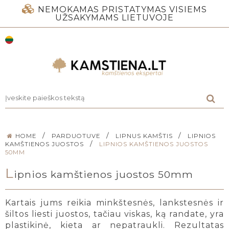
NEMOKAMAS PRISTATYMAS VISIEMS
UŽSAKYMAMS LIETUVOJE
/
/
/
HOME
PARDUOTUVE
LIPNUS KAMŠTIS
LIPNIOS
/
KAMŠTIENOS JUOSTOS
LIPNIOS KAMŠTIENOS JUOSTOS
50MM
L
ipnios kamštienos juostos 50mm
Kartais jums reikia minkštesnės, lankstesnės ir
šiltos liesti juostos, tačiau viskas, ką randate, yra
plastikinė, kieta ar nepatraukli. Rezultatas