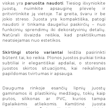
viskas yra
paruošta naudoti
. Tiesiog išvyniokite
juostą, nuimkite apsauginę plėvelę ir
pritvirtinkite ją vietoje. Tai greita, švaru ir be
jokio streso. Juosta yra kompaktiška, patogi
naudoti ir tinkama daugeliui paskirčių – nuo
funkcinių sprendimų iki dekoratyvinių detalių.
Natūrali išvaizda reiškia, kad praktiškumas
neatsiejamas nuo estetikos.
Skirtingi storio variantai
leidžia pasirinkti
būtent tai, ko reikia. Plonos juostos puikiai tinka
subtiliai ir elegantiškai apdailai, o storesnės
juostos skirtos situacijoms, kai reikalingas
papildomas tvirtumas ir apsauga.
Dauguma rinkoje esančių lipnių juostų
gaminamos iš plastikinių medžiagų, tokių kaip
putos, silikonas ar PVC, kurios tampa
ilgalaikėmis atliekomis. Kamštinė juosta