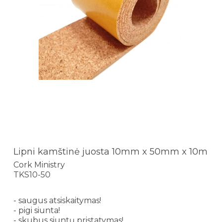
Lipni kamštinė juosta 10mm x 50mm x 10m
Cork Ministry
TKS10-50
- saugus atsiskaitymas!
- pigi siunta!
- skubus siuntų pristatymas!