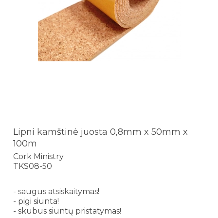
Lipni kamštinė juosta 0,8mm x 50mm x
100m
Cork Ministry
TKS08-50
- saugus atsiskaitymas!
- pigi siunta!
- skubus siuntų pristatymas!