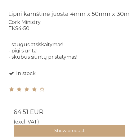
Lipni kamštinė juosta 4mm x 50mm x 30m
Cork Ministry
TKS4-50
- saugus atsiskaitymas!
- pigi siunta!
- skubus siuntų pristatymas!
In stock
64,51 EUR
(excl. VAT)
Show product