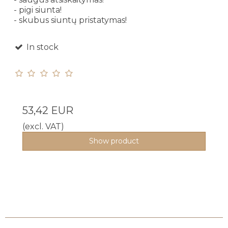
- pigi siunta!
- skubus siuntų pristatymas!
In stock
53,42 EUR
(excl. VAT)
Show product