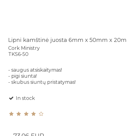
Lipni kamštinė juosta 6mm x 50mm x 20m
Cork Ministry
TKS6-50
- saugus atsiskaitymas!
- pigi siunta!
- skubus siuntų pristatymas!
In stock
73,06 EUR