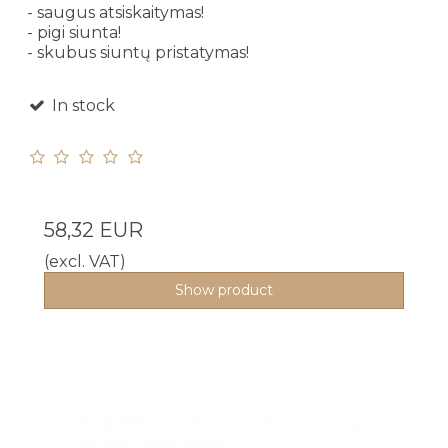
- saugus atsiskaitymas!
- pigi siunta!
- skubus siuntų pristatymas!
In stock
58,32 EUR
(excl. VAT)
Show product