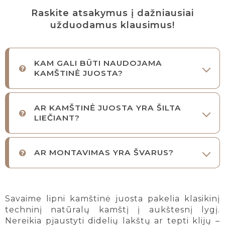
Raskite atsakymus į dažniausiai
užduodamus klausimus!
KAM GALI BŪTI NAUDOJAMA
KAMŠTINĖ JUOSTA?
AR KAMŠTINĖ JUOSTA YRA ŠILTA
LIEČIANT?
AR MONTAVIMAS YRA ŠVARUS?
Savaime lipni kamštinė juosta pakelia klasikinį
techninį natūralų kamštį į aukštesnį lygį.
Nereikia pjaustyti didelių lakštų ar tepti klijų –