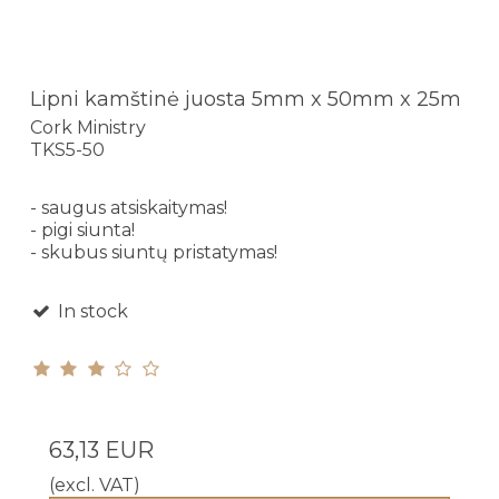
Lipni kamštinė juosta 5mm x 50mm x 25m
Cork Ministry
TKS5-50
- saugus atsiskaitymas!
- pigi siunta!
- skubus siuntų pristatymas!
In stock
63,13 EUR
(excl. VAT)