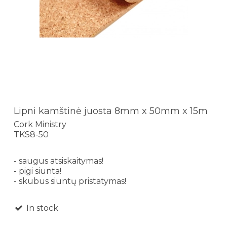
Lipni kamštinė juosta 8mm x 50mm x 15m
Cork Ministry
TKS8-50
- saugus atsiskaitymas!
- pigi siunta!
- skubus siuntų pristatymas!
In stock