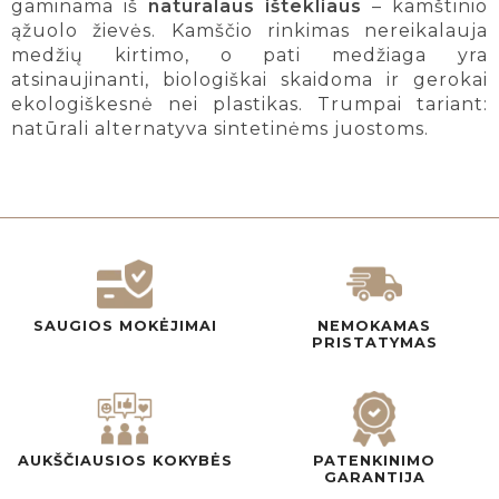
gaminama iš
natūralaus ištekliaus
– kamštinio
ąžuolo žievės. Kamščio rinkimas nereikalauja
medžių kirtimo, o pati medžiaga yra
atsinaujinanti, biologiškai skaidoma ir gerokai
ekologiškesnė nei plastikas. Trumpai tariant:
natūrali alternatyva sintetinėms juostoms.
SAUGIOS MOKĖJIMAI
NEMOKAMAS
PRISTATYMAS
AUKŠČIAUSIOS KOKYBĖS
PATENKINIMO
GARANTIJA