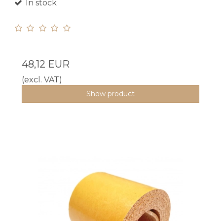
In stock
48,12 EUR
(excl. VAT)
Show product