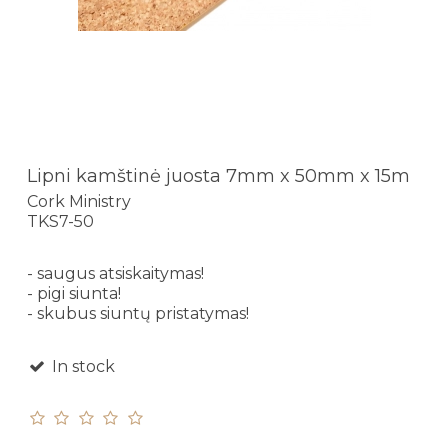
Lipni kamštinė juosta 7mm x 50mm x 15m
Cork Ministry
TKS7-50
- saugus atsiskaitymas!
- pigi siunta!
- skubus siuntų pristatymas!
In stock