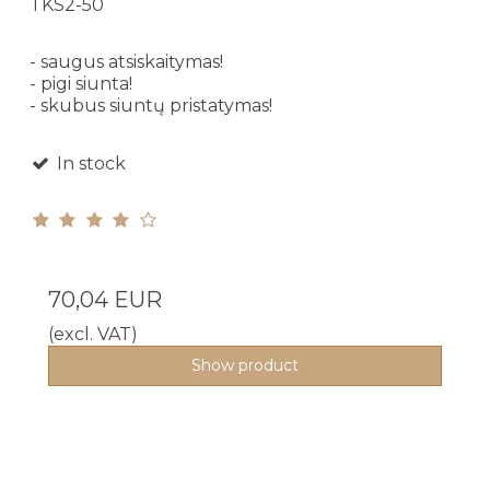
TKS2-50
- saugus atsiskaitymas!
- pigi siunta!
- skubus siuntų pristatymas!
In stock
70,04 EUR
(excl. VAT)
Show product