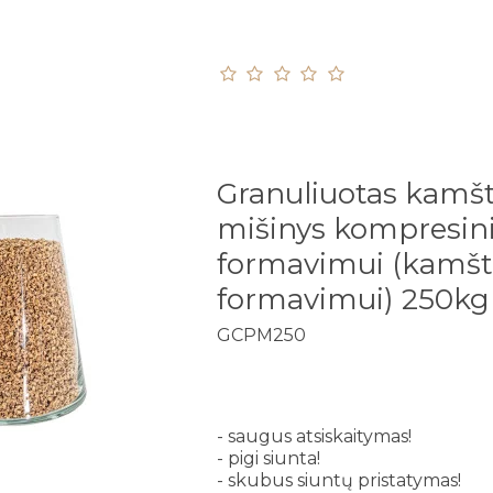
Granuliuotas kamš
mišinys kompresi
formavimui (kamšt
formavimui) 250kg
GCPM250
- saugus atsiskaitymas!
- pigi siunta!
- skubus siuntų pristatymas!