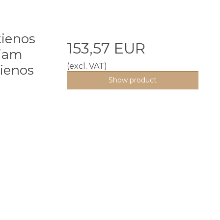
tienos
153,57 EUR
niam
(excl. VAT)
ienos
Show product