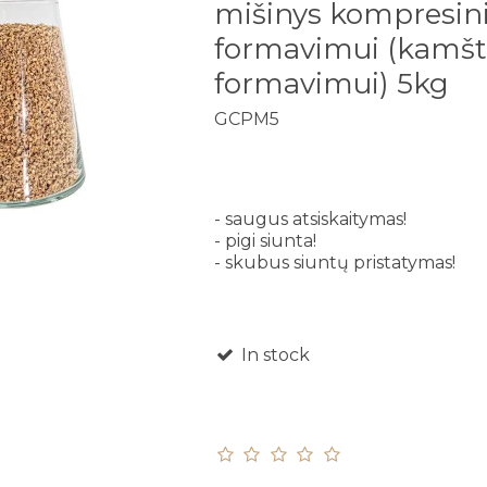
mišinys kompresi
formavimui (kamšt
formavimui) 5kg
GCPM5
- saugus atsiskaitymas!
- pigi siunta!
- skubus siuntų pristatymas!
In stock