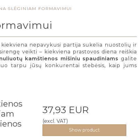
NA SLĖGINIAM FORMAVIMUI
formavimui
kiekviena nepavykusi partija sukelia nuostolių ir
irengę veikti – kiekviena prastovos diena reiškia
nuliuotų kamštienos mišiniu spaudiniams
galite
! Tuo tarpu jūsų konkurentai stebėsis, kaip jums
tienos
37,93 EUR
niam
(excl. VAT)
ienos
Show product