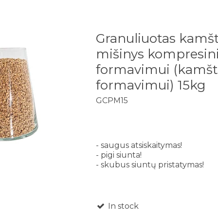
Granuliuotas kamš
mišinys kompresi
formavimui (kamšt
formavimui) 15kg
GCPM15
- saugus atsiskaitymas!
- pigi siunta!
- skubus siuntų pristatymas!
In stock