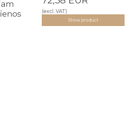
72,58 EUR
niam
(excl. VAT)
ienos
Show product