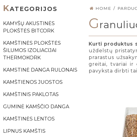
K
ATEGORIJOS
HOME
/
PARDU
G
ranuli
KAMYŠŲ AKUSTINĖS
PLOKŠTĖS BITCORK
KAMŠTINĖS PLOKŠTĖS
Kurti produktus 
ŠILUMOS IZOLIACIJAI
uždelstų pristaty
prarastus užsaky
THERMOKORK
greitai, tvariai 
KAMSTINĖ DANGA RULONAIS
pavyksta dirbti tai
KAMŠTIENOS JUOSTOS
KAMŠTINIS PAKLOTAS
GUMINĖ KAMŠČIO DANGA
KAMŠTINĖS LENTOS
LIPNUS KAMŠTIS