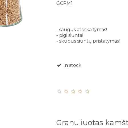
GCPM1
- saugus atsiskaitymas!
- pigi siunta!
- skubus siuntų pristatymas!
In stock
Granuliuotas kamš