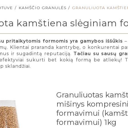
OTUVE
/
KAMŠČIO GRANULĖS
/
GRANULIUOTA KAMŠTIE
uota kamštiena slėginiam 
su pritaikytomis formomis yra gamybos iššūkis
– 
mų. Klientai praranda kantrybę, o konkurentai pas
mus ir sugadintą reputaciją.
Tačiau su sausų gra
ir efektyviai sukurti bet kokią formą be atliekų
p sklandžiai.
Granuliuotas kamš
mišinys kompresi
formavimui (kamšt
formavimui) 1kg