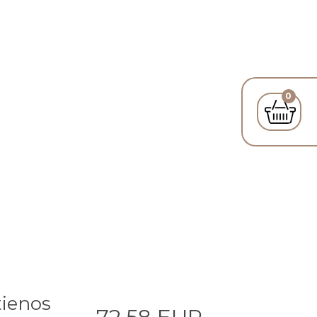
0
tienos