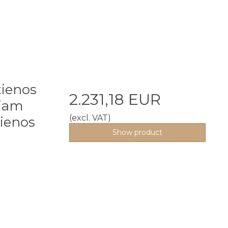
tienos
2.231,18 EUR
niam
(excl. VAT)
ienos
Show product