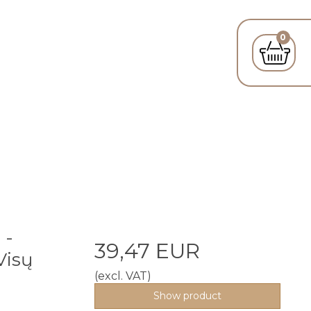
0
 -
39,47 EUR
Visų
(excl. VAT)
Show product