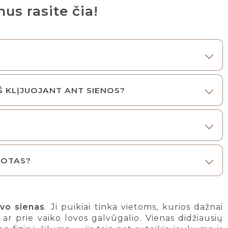
us rasite čia!
EŠ KLĮJUOJANT ANT SIENOS?
LOTAS?
vo sienas
. Ji puikiai tinka vietoms, kurios dažnai
ar prie vaiko lovos galvūgalio. Vienas didžiausių