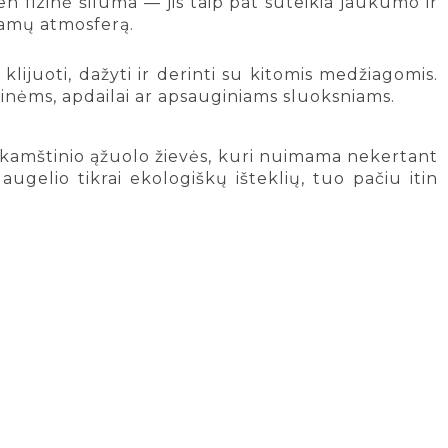
vien fizinė šiluma — jis taip pat suteikia jaukumo ir
 namų atmosferą.
klijuoti, dažyti ir derinti su kitomis medžiagomis.
pinėms, apdailai ar apsauginiams sluoksniams.
š kamštinio ąžuolo žievės, kuri nuimama nekertant
ugelio tikrai ekologiškų išteklių, tuo pačiu itin