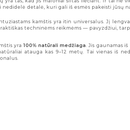
yra tas, kad jis maloniai šiltas liečiant. Ir tai ne 
i nedidelė detalė, kuri gali iš esmės pakeisti jūsų
tuziastams kamštis yra itin universalus. Jį lengva 
i praktiškas techninėms reikmėms — pavyzdžiui, tar
mštis yra
100% natūrali medžiaga
. Jis gaunamas i
tūraliai atauga kas 9–12 metų. Tai vienas iš neda
ionalus.