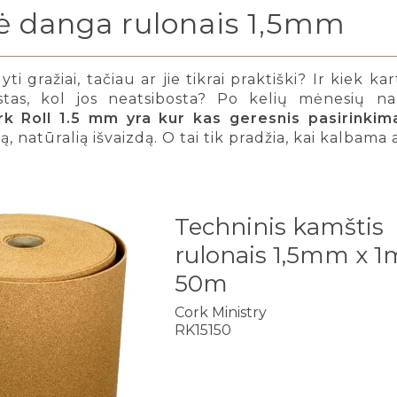
ė danga rulonais 1,5mm
ti gražiai, tačiau ar jie tikrai praktiški? Ir kiek ka
tas, kol jos neatsibosta? Po kelių mėnesių nau
rk Roll 1.5 mm yra kur kas geresnis pasirinkim
rią, natūralią išvaizdą. O tai tik pradžia, kai kalba
Techninis kamštis
rulonais 1,5mm x 1
50m
Cork Ministry
RK15150