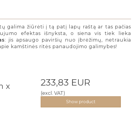
rtų galima žiūrėti į tą patį lapų raštą ar tas pačias
jumo efektas išnyksta, o siena vis tiek lieka
as
: jis apsaugo paviršių nuo įbrėžimų, netraukia
ma apie kamštinės ritės panaudojimo galimybes!
233,83 EUR
m x
(excl. VAT)
Show product