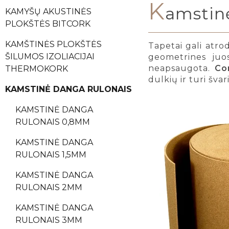
K
amstin
KAMYŠŲ AKUSTINĖS
PLOKŠTĖS BITCORK
KAMŠTINĖS PLOKŠTĖS
Tapetai gali atrody
ŠILUMOS IZOLIACIJAI
geometrines juos
neapsaugota.
Co
THERMOKORK
dulkių ir turi šva
KAMSTINĖ DANGA RULONAIS
KAMSTINĖ DANGA
RULONAIS 0,8MM
KAMSTINĖ DANGA
RULONAIS 1,5MM
KAMSTINĖ DANGA
RULONAIS 2MM
KAMSTINĖ DANGA
RULONAIS 3MM