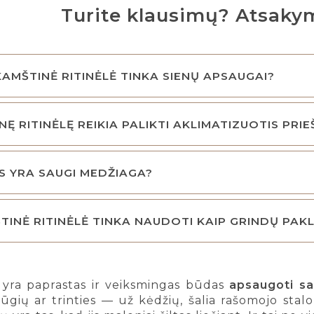
Turite klausimų? Atsakym
 KAMŠTINĖ RITINĖLĖ TINKA SIENŲ APSAUGAI?
NĘ RITINĖLĘ REIKIA PALIKTI AKLIMATIZUOTIS PRI
S YRA SAUGI MEDŽIAGA?
ŠTINĖ RITINĖLĖ TINKA NAUDOTI KAIP GRINDŲ PAK
ė yra paprastas ir veiksmingas būdas
apsaugoti sa
ių ar trinties — už kėdžių, šalia rašomojo stalo 