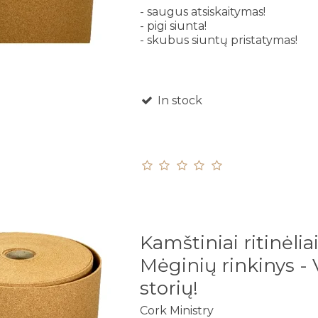
- saugus atsiskaitymas!
- pigi siunta!
- skubus siuntų pristatymas!
In stock
Kamštiniai ritinėliai
Mėginių rinkinys - 
storių!
Cork Ministry