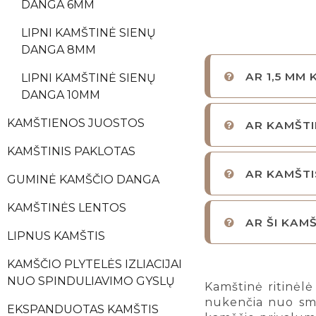
DANGA 6MM
LIPNI KAMŠTINĖ SIENŲ
DANGA 8MM
AR 1,5 MM
LIPNI KAMŠTINĖ SIENŲ
DANGA 10MM
KAMŠTIENOS JUOSTOS
AR KAMŠTI
KAMŠTINIS PAKLOTAS
AR KAMŠTI
GUMINĖ KAMŠČIO DANGA
KAMŠTINĖS LENTOS
AR ŠI KAM
LIPNUS KAMŠTIS
KAMŠČIO PLYTELĖS IZLIACIJAI
NUO SPINDULIAVIMO GYSLŲ
Kamštinė ritinėl
nukenčia nuo smūg
EKSPANDUOTAS KAMŠTIS