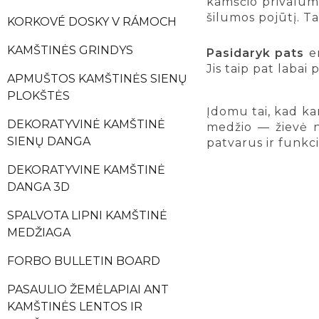
kamščio privalumų 
šilumos pojūtį. Ta
KORKOVÉ DOSKY V RÁMOCH
KAMŠTINĖS GRINDYS
Pasidaryk pats
en
Jis taip pat laba
APMUŠTOS KAMŠTINĖS SIENŲ
PLOKŠTĖS
Įdomu tai, kad ka
DEKORATYVINĖ KAMŠTINĖ
medžio — žievė na
SIENŲ DANGA
patvarus ir funkc
DEKORATYVINE KAMŠTINĖ
DANGA 3D
SPALVOTA LIPNI KAMŠTINĖ
MEDŽIAGA
FORBO BULLETIN BOARD
PASAULIO ŽEMĖLAPIAI ANT
KAMŠTINĖS LENTOS IR