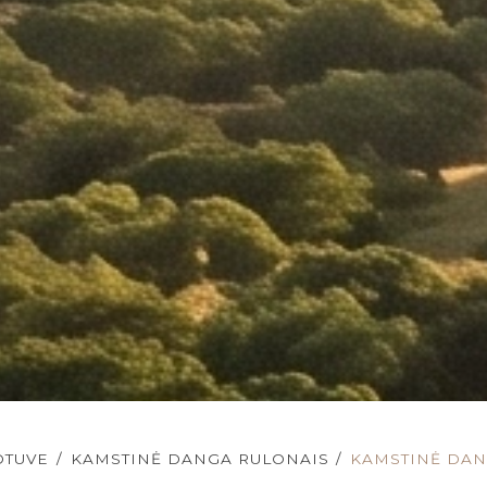
OTUVE
/
KAMSTINĖ DANGA RULONAIS
/
KAMSTINĖ DAN