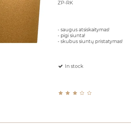
ZP-RK
- saugus atsiskaitymas!
- pigi siunta!
- skubus siuntų pristatymas!
In stock