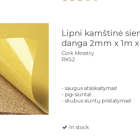
Lipni kamštinė sie
danga 2mm x 1m x
Cork Ministry
RKS2
- saugus atsiskaitymas!
- pigi siunta!
- skubus siuntų pristatymas!
In stock