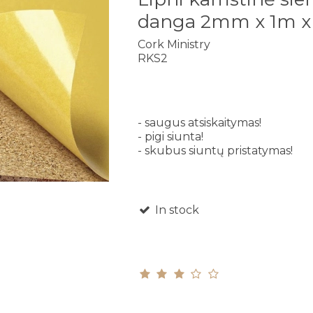
danga 2mm x 1m x
Cork Ministry
RKS2
- saugus atsiskaitymas!
- pigi siunta!
- skubus siuntų pristatymas!
In stock