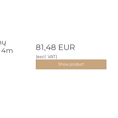
nų
81,48 EUR
x 4m
(excl. VAT)
Show product