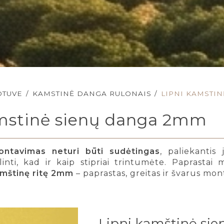
OTUVE
/
KAMSTINĖ DANGA RULONAIS
/
LIPNI KAMSTI
amstinė sienų danga 2mm
ntavimas neturi būti sudėtingas
, paliekantis
nti, kad ir kaip stipriai trintumėte. Paprastai 
amštinę ritę 2mm
– paprastas, greitas ir švarus mo
Lipni kamštinė sie