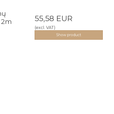
nų
55,58 EUR
 2m
(excl. VAT)
Show product