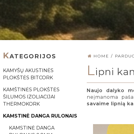
K
ATEGORIJOS
HOME
/
PARDU
L
ipni k
KAMYŠŲ AKUSTINĖS
PLOKŠTĖS BITCORK
KAMŠTINĖS PLOKŠTĖS
Naujo dalyko mo
ŠILUMOS IZOLIACIJAI
neįmanoma pašali
savaime lipnią k
THERMOKORK
KAMSTINĖ DANGA RULONAIS
KAMSTINĖ DANGA