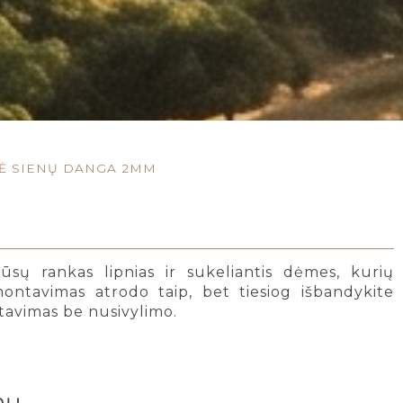
NĖ SIENŲ DANGA 2MM
 jūsų rankas lipnias ir sukeliantis dėmes, kurių
montavimas atrodo taip, bet tiesiog išbandykite
ntavimas be nusivylimo.
nų