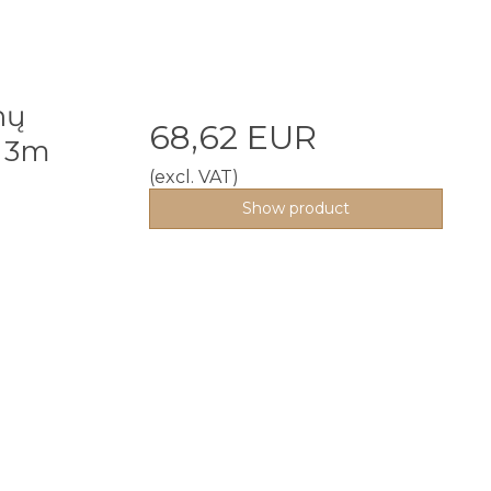
nų
68,62 EUR
 3m
(excl. VAT)
Show product