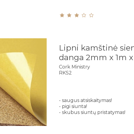
Lipni kamštinė sie
danga 2mm x 1m 
Cork Ministry
RKS2
- saugus atsiskaitymas!
- pigi siunta!
- skubus siuntų pristatymas!