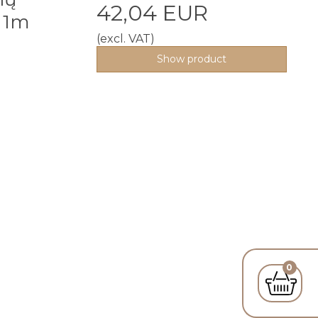
42,04 EUR
 1m
(excl. VAT)
Show product
0