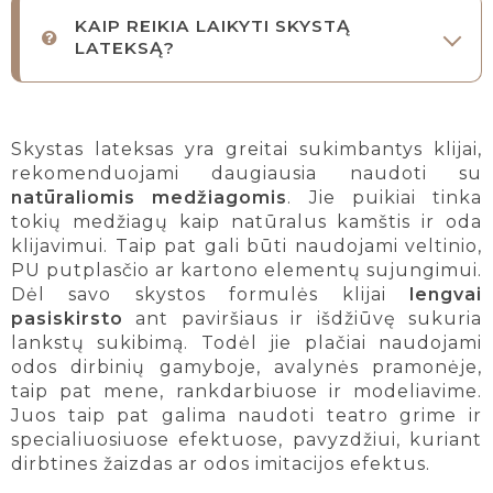
KAIP REIKIA LAIKYTI SKYSTĄ
LATEKSĄ?
Skystas lateksas yra greitai sukimbantys klijai,
rekomenduojami daugiausia naudoti su
natūraliomis medžiagomis
. Jie puikiai tinka
tokių medžiagų kaip natūralus kamštis ir oda
klijavimui. Taip pat gali būti naudojami veltinio,
PU putplasčio ar kartono elementų sujungimui.
Dėl savo skystos formulės klijai
lengvai
pasiskirsto
ant paviršiaus ir išdžiūvę sukuria
lankstų sukibimą. Todėl jie plačiai naudojami
odos dirbinių gamyboje, avalynės pramonėje,
taip pat mene, rankdarbiuose ir modeliavime.
Juos taip pat galima naudoti teatro grime ir
specialiuosiuose efektuose, pavyzdžiui, kuriant
dirbtines žaizdas ar odos imitacijos efektus.