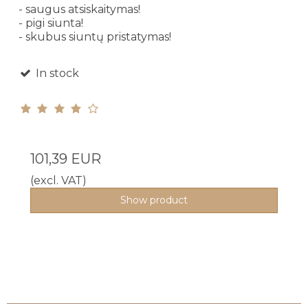
- saugus atsiskaitymas!
- pigi siunta!
- skubus siuntų pristatymas!
In stock
101,39 EUR
(excl. VAT)
Show product