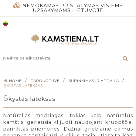
NEMOKAMAS PRISTATYMAS VISIEMS
UŽSAKYMAMS LIETUVOJE
/
/
/
HOME
PARDUOTUVE
SURINKIMAS IR APDAILA
SKYSTAS LATEKSAS
S
kystas lateksas
Natūralias medžiagas, tokias kaip natūralus
kamštis, geriausia klijuoti naudojant kruopščiai
parinktas priemones. Dažnai griebiame pirmus
po ranka pasitaikiusius klijus, tačiau tiesa ta, kad