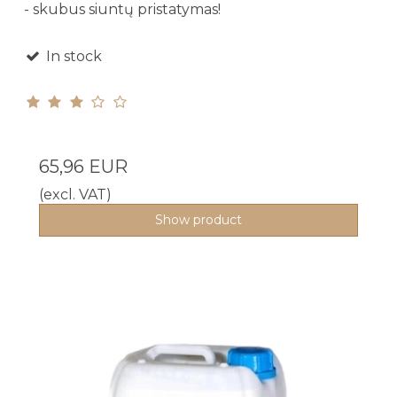
- skubus siuntų pristatymas!
In stock
65,96 EUR
(excl. VAT)
Show product