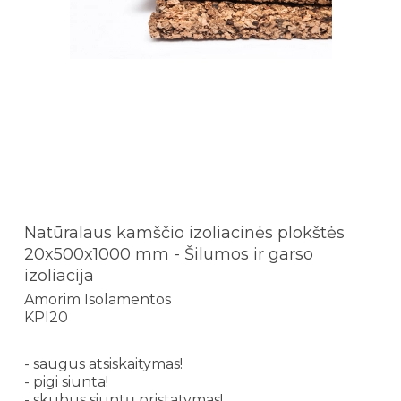
Natūralaus kamščio izoliacinės plokštės
20x500x1000 mm - Šilumos ir garso
izoliacija
Amorim Isolamentos
KPI20
- saugus atsiskaitymas!
- pigi siunta!
- skubus siuntų pristatymas!