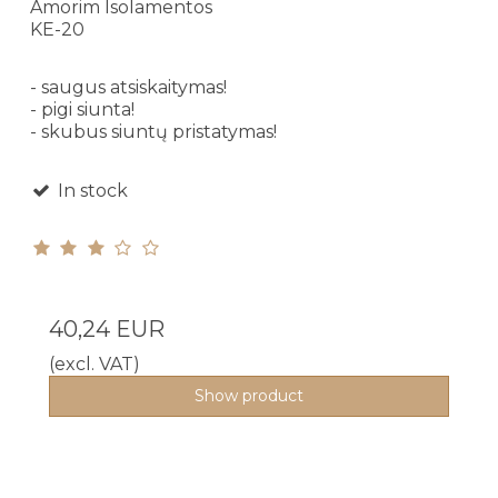
Amorim Isolamentos
KE-20
- saugus atsiskaitymas!
- pigi siunta!
- skubus siuntų pristatymas!
In stock
40,24 EUR
(excl. VAT)
Show product