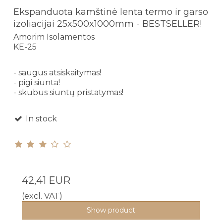
Ekspanduota kamštinė lenta termo ir garso
izoliacijai 25x500x1000mm - BESTSELLER!
Amorim Isolamentos
KE-25
- saugus atsiskaitymas!
- pigi siunta!
- skubus siuntų pristatymas!
In stock
42,41 EUR
(excl. VAT)
Show product