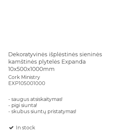
Dekoratyvinės išplėstinės sieninės
kamštinės plytelės Expanda
10x500x1000mm
Cork Ministry
EXP105001000
- saugus atsiskaitymas!
- pigi siunta!
- skubus siuntų pristatymas!
In stock