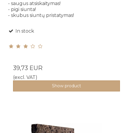
- saugus atsiskaitymas!
- pigi siunta!
- skubus siuntų pristatymas!
In stock
39,73 EUR
(excl. VAT)
Show product