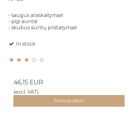
- saugus atsiskaitymas!
- pigi siunta!
- skubus siuntų pristatymas!
In stock
46,15 EUR
(excl. VAT)
Show product