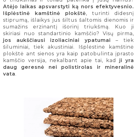
Atėjo laikas apsvarstyti ką nors efektyvesnio.
Išplėstinė kamštinė plokštė
, turinti didesnį
stiprumą, išlaikys jus šiltus šaltomis dienomis ir
sumažins erzinantį išorinį triukšmą. Kuo ji
skiriasi nuo standartinio kamščio? Visų pirma,
jos aukščiausi izoliaciniai ypatumai
– tiek
šiluminiai, tiek akustiniai. Išplėstinė kamštinė
plokštė ant sienos yra kaip patobulinta įprasto
kamščio versija, nekalbant apie tai, kad
ji yra
daug geresnė nei polistirolas ir mineralinė
vata
.