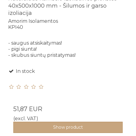
40x500x1000 mm - Šilumos ir garso
izoliacija
Amorim Isolamentos
KPI40
- saugus atsiskaitymas!
- pigi siunta!
- skubus siuntų pristatymas!
In stock
51,87 EUR
(excl. VAT)
Show product