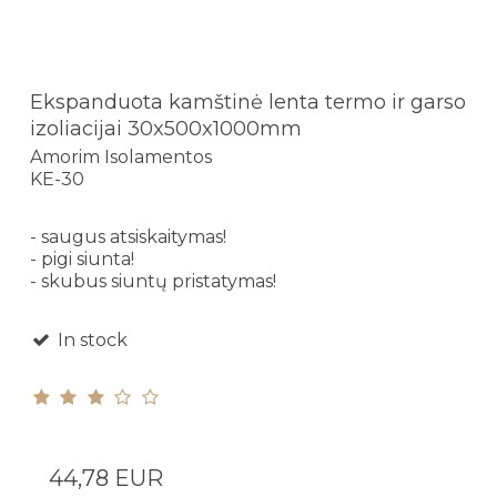
Ekspanduota kamštinė lenta termo ir garso
izoliacijai 30x500x1000mm
Amorim Isolamentos
KE-30
- saugus atsiskaitymas!
- pigi siunta!
- skubus siuntų pristatymas!
In stock
44,78 EUR