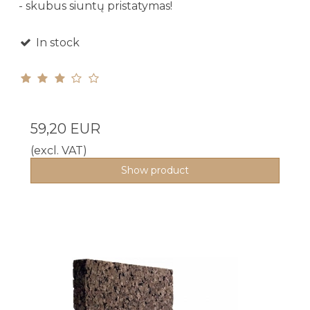
- skubus siuntų pristatymas!
In stock
59,20 EUR
(excl. VAT)
Show product