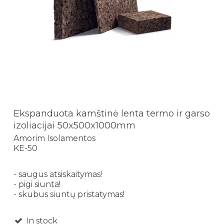
Ekspanduota kamštinė lenta termo ir garso
izoliacijai 50x500x1000mm
Amorim Isolamentos
KE-50
- saugus atsiskaitymas!
- pigi siunta!
- skubus siuntų pristatymas!
In stock