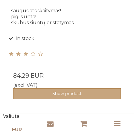
- saugus atsiskaitymas!
- pigi siunta!
- skubus siuntų pristatymas!
In stock
84,29 EUR
(excl. VAT)
Show product
Valiuta: