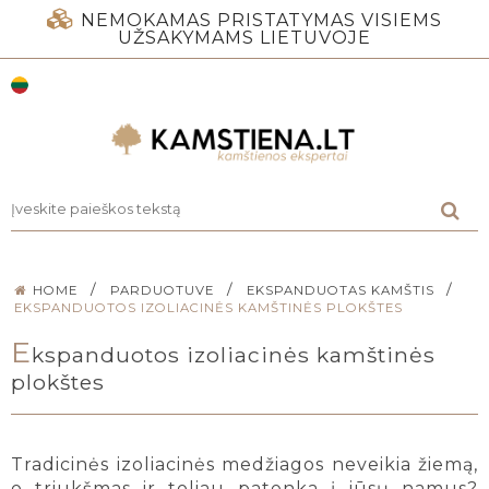
NEMOKAMAS PRISTATYMAS VISIEMS
UŽSAKYMAMS LIETUVOJE
/
/
/
HOME
PARDUOTUVE
EKSPANDUOTAS KAMŠTIS
EKSPANDUOTOS IZOLIACINĖS KAMŠTINĖS PLOKŠTES
E
kspanduotos izoliacinės kamštinės
plokštes
Tradicinės izoliacinės medžiagos neveikia žiemą,
o triukšmas ir toliau patenka į jūsų namus?