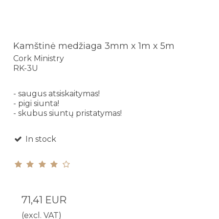
Kamštinė medžiaga 3mm x 1m x 5m
Cork Ministry
RK-3U
- saugus atsiskaitymas!
- pigi siunta!
- skubus siuntų pristatymas!
In stock
71,41 EUR
(excl. VAT)