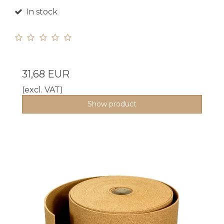
In stock
31,68 EUR
(excl. VAT)
Show product