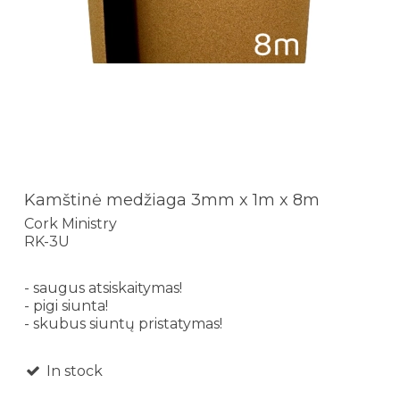
Kamštinė medžiaga 3mm x 1m x 8m
Cork Ministry
RK-3U
- saugus atsiskaitymas!
- pigi siunta!
- skubus siuntų pristatymas!
In stock