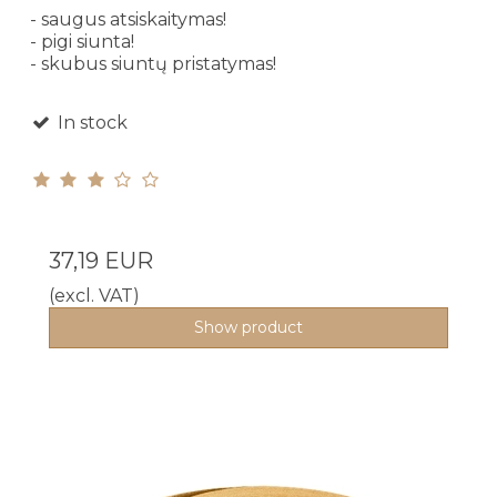
- saugus atsiskaitymas!
- pigi siunta!
- skubus siuntų pristatymas!
In stock
37,19 EUR
(excl. VAT)
Show product