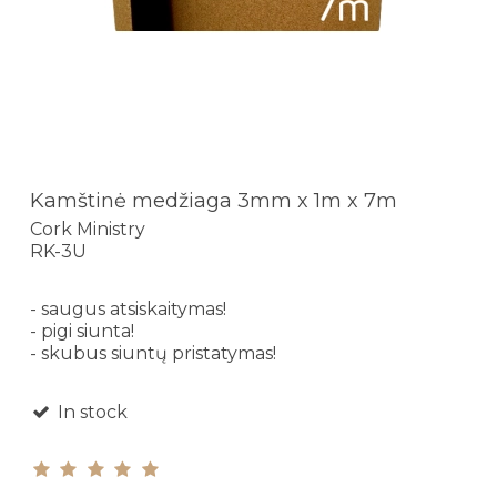
Kamštinė medžiaga 3mm x 1m x 7m
Cork Ministry
RK-3U
- saugus atsiskaitymas!
- pigi siunta!
- skubus siuntų pristatymas!
In stock