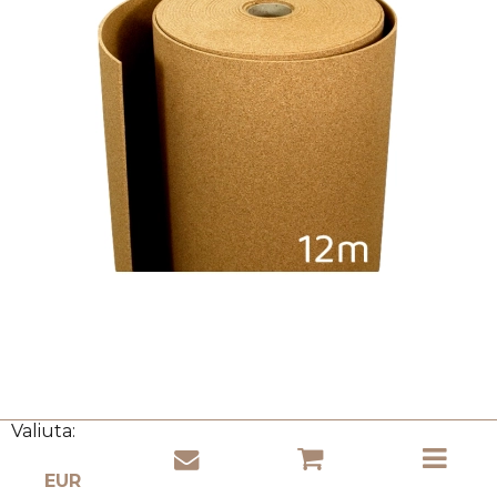
Valiuta:
Kamštinė medžiaga 3mm x 1m x 12m
Cork Ministry
RK-3U