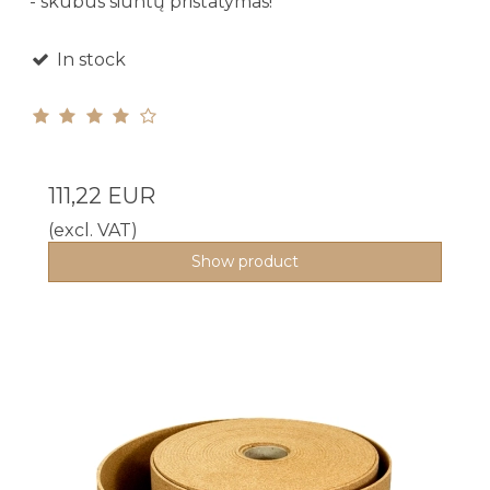
- skubus siuntų pristatymas!
In stock
111,22 EUR
(excl. VAT)
Show product