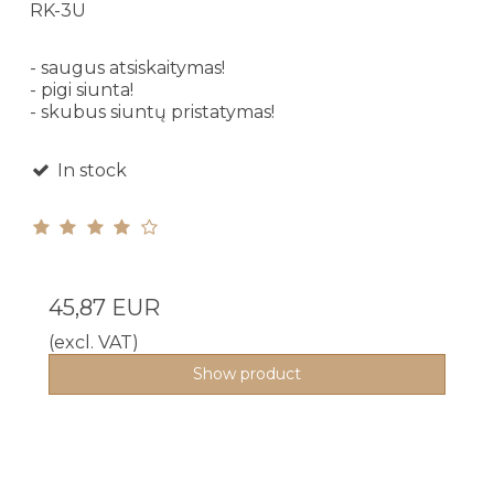
RK-3U
- saugus atsiskaitymas!
- pigi siunta!
- skubus siuntų pristatymas!
In stock
45,87 EUR
(excl. VAT)
Show product