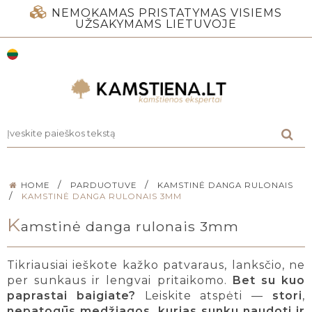
NEMOKAMAS PRISTATYMAS VISIEMS
UŽSAKYMAMS LIETUVOJE
/
/
HOME
PARDUOTUVE
KAMSTINĖ DANGA RULONAIS
/
KAMSTINĖ DANGA RULONAIS 3MM
K
amstinė danga rulonais 3mm
Tikriausiai ieškote kažko patvaraus, lanksčio, ne
per sunkaus ir lengvai pritaikomo.
Bet su kuo
paprastai baigiate?
Leiskite atspėti —
stori
,
nepatogūs medžiagos, kurias sunku naudoti ir