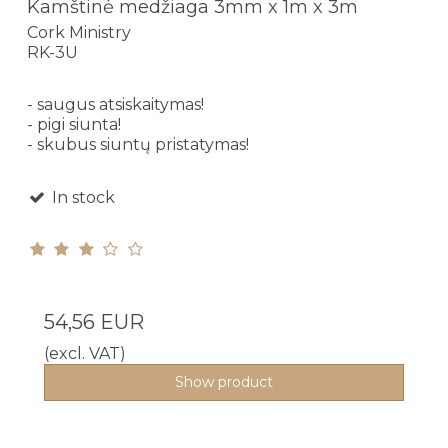
Kamštinė medžiaga 3mm x 1m x 3m
Cork Ministry
RK-3U
- saugus atsiskaitymas!
- pigi siunta!
- skubus siuntų pristatymas!
In stock
54,56 EUR
(excl. VAT)
Show product