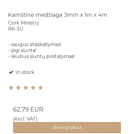
Kamštinė medžiaga 3mm x 1m x 4m
Cork Ministry
RK-3U
- saugus atsiskaitymas!
- pigi siunta!
- skubus siuntų pristatymas!
In stock
62,79 EUR
(excl. VAT)
Show product