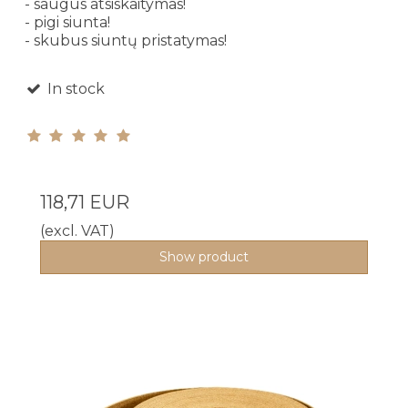
- saugus atsiskaitymas!
- pigi siunta!
- skubus siuntų pristatymas!
In stock
118,71 EUR
(excl. VAT)
Show product