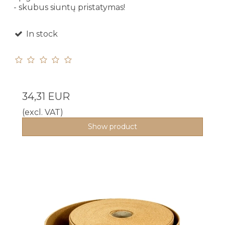
- skubus siuntų pristatymas!
In stock
34,31 EUR
(excl. VAT)
Show product