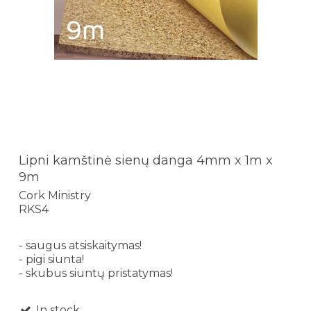
Lipni kamštinė sienų danga 4mm x 1m x
9m
Cork Ministry
RKS4
- saugus atsiskaitymas!
- pigi siunta!
- skubus siuntų pristatymas!
In stock