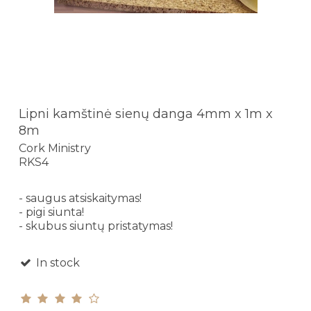
Lipni kamštinė sienų danga 4mm x 1m x
8m
Cork Ministry
RKS4
- saugus atsiskaitymas!
- pigi siunta!
- skubus siuntų pristatymas!
In stock