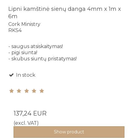
Lipni kamštinė sienų danga 4mm x 1m x
6m
Cork Ministry
RKS4
- saugus atsiskaitymas!
- pigi siunta!
- skubus siuntų pristatymas!
In stock
137,24 EUR
(excl. VAT)
Show product