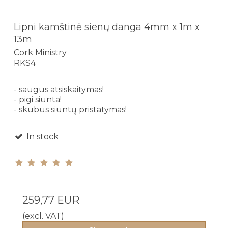
Lipni kamštinė sienų danga 4mm x 1m x
13m
Cork Ministry
RKS4
- saugus atsiskaitymas!
- pigi siunta!
- skubus siuntų pristatymas!
In stock
259,77 EUR
(excl. VAT)