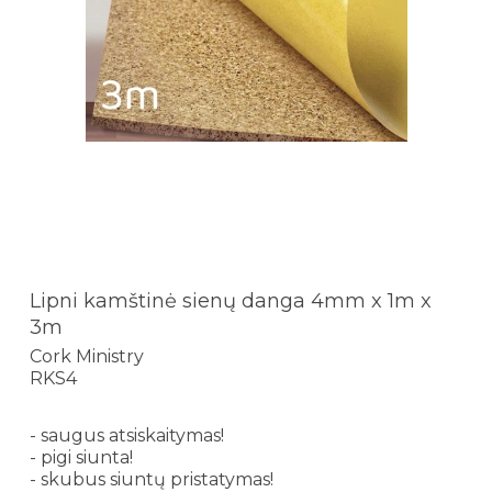
Lipni kamštinė sienų danga 4mm x 1m x
3m
Cork Ministry
RKS4
- saugus atsiskaitymas!
- pigi siunta!
- skubus siuntų pristatymas!