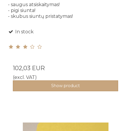
- saugus atsiskaitymas!
- pigi siunta!
- skubus siuntų pristatymas!
In stock
102,03 EUR
(excl. VAT)
Show product