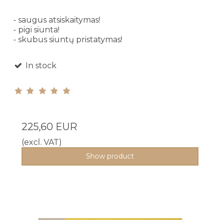
- saugus atsiskaitymas!
- pigi siunta!
- skubus siuntų pristatymas!
In stock
225,60 EUR
(excl. VAT)
Show product