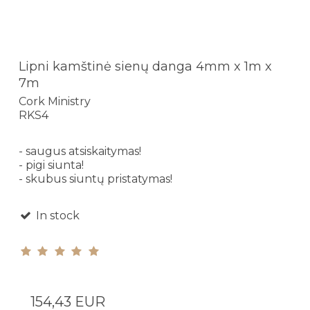
Lipni kamštinė sienų danga 4mm x 1m x
7m
Cork Ministry
RKS4
- saugus atsiskaitymas!
- pigi siunta!
- skubus siuntų pristatymas!
In stock
154,43 EUR