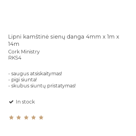
Lipni kamštinė sienų danga 4mm x 1m x
14m
Cork Ministry
RKS4
- saugus atsiskaitymas!
- pigi siunta!
- skubus siuntų pristatymas!
In stock