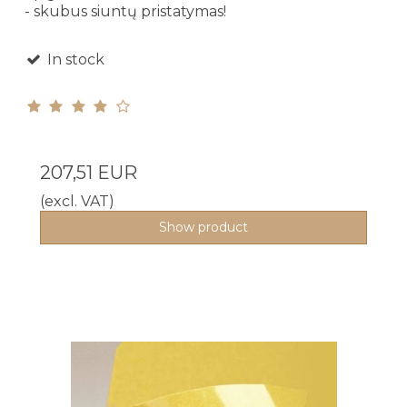
- skubus siuntų pristatymas!
In stock
207,51 EUR
(excl. VAT)
Show product