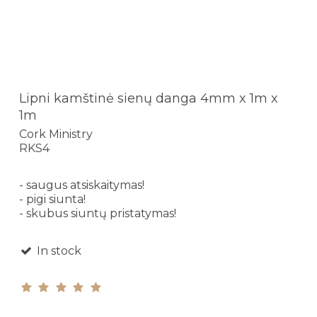
Lipni kamštinė sienų danga 4mm x 1m x
1m
Cork Ministry
RKS4
- saugus atsiskaitymas!
- pigi siunta!
- skubus siuntų pristatymas!
In stock