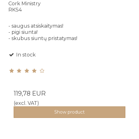
Cork Ministry
RKS4
- saugus atsiskaitymas!
- pigi siunta!
- skubus siuntų pristatymas!
In stock
119,78 EUR
(excl. VAT)
Show product