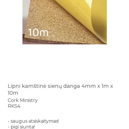
Lipni kamštinė sienų danga 4mm x 1m x
10m
Cork Ministry
RKS4
- saugus atsiskaitymas!
- pigi siunta!