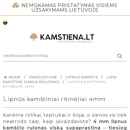
NEMOKAMAS PRISTATYMAS VISIEMS
UŽSAKYMAMS LIETUVOJE
/
/
/
HOME
PARDUOTUVE
LIPNUS KAMŠTIS
LIPNI
/
KAMSTINĖ DANGA RULONAIS
LIPNŪS KAMŠTINIAI
RITINĖLIAI 4MM
L
ipnūs kamštiniai ritinėliai 4mm
Kankina rolikai, teptukai ir klijai, o sienos vis tiek
neatrodo taip, kaip įsivaizdavote?
4 mm lipnus
kamščio rulonas viską supaprastina
–
tiesiog