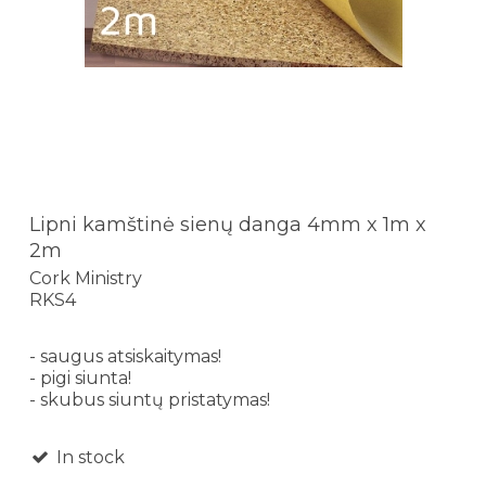
Lipni kamštinė sienų danga 4mm x 1m x
2m
Cork Ministry
RKS4
- saugus atsiskaitymas!
- pigi siunta!
- skubus siuntų pristatymas!
In stock