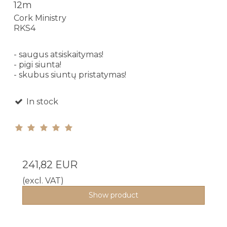
12m
Cork Ministry
RKS4
- saugus atsiskaitymas!
- pigi siunta!
- skubus siuntų pristatymas!
In stock
241,82 EUR
(excl. VAT)
Show product