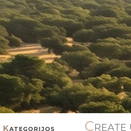
C
REATE
K
ATEGORIJOS