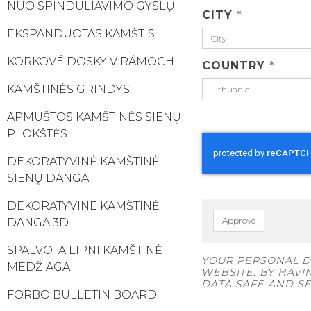
NUO SPINDULIAVIMO GYSLŲ
CITY
*
EKSPANDUOTAS KAMŠTIS
KORKOVÉ DOSKY V RÁMOCH
COUNTRY
*
KAMŠTINĖS GRINDYS
APMUŠTOS KAMŠTINĖS SIENŲ
PLOKŠTĖS
DEKORATYVINĖ KAMŠTINĖ
SIENŲ DANGA
DEKORATYVINE KAMŠTINĖ
Approve
DANGA 3D
SPALVOTA LIPNI KAMŠTINĖ
YOUR PERSONAL D
MEDŽIAGA
WEBSITE. BY HAV
DATA SAFE AND SE
FORBO BULLETIN BOARD