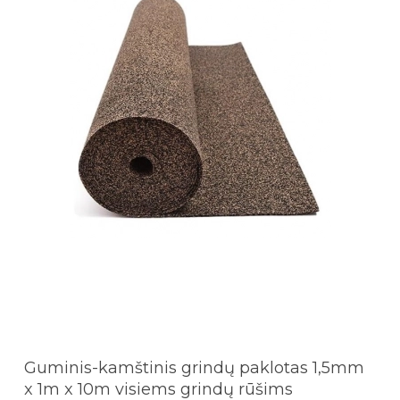
Guminis-kamštinis grindų paklotas 1,5mm
x 1m x 10m visiems grindų rūšims