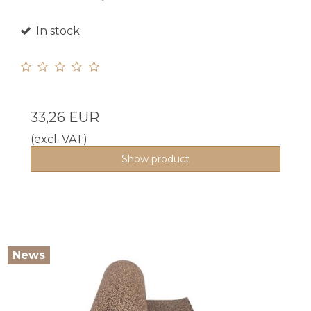
In stock
33,26 EUR
(excl. VAT)
Show product
News