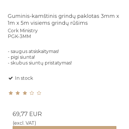
Guminis-kamštinis grindų paklotas 3mm x
1m x 5m visiems grindų rūšims
Cork Ministry
PGK-3MM
- saugus atsiskaitymas!
- pigi siunta!
- skubus siuntų pristatymas!
In stock
69,77 EUR
(excl. VAT)