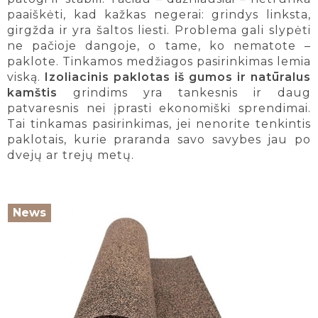
paaiškėti, kad kažkas negerai: grindys linksta,
girgžda ir yra šaltos liesti. Problema gali slypėti
ne pačioje dangoje, o tame, ko nematote –
paklote. Tinkamos medžiagos pasirinkimas lemia
viską.
Izoliacinis paklotas iš gumos ir natūralus
kamštis
grindims yra tankesnis ir daug
patvaresnis nei įprasti ekonomiški sprendimai.
Tai tinkamas pasirinkimas, jei nenorite tenkintis
paklotais, kurie praranda savo savybes jau po
dvejų ar trejų metų.
News