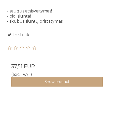
- saugus atsiskaitymas!
- pigi siunta!
- skubus siuntų pristatymas!
In stock
37,51 EUR
(excl. VAT)
Show product