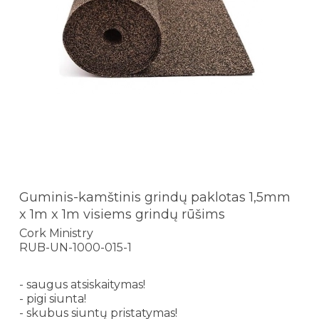
Guminis-kamštinis grindų paklotas 1,5mm
x 1m x 1m visiems grindų rūšims
Cork Ministry
RUB-UN-1000-015-1
- saugus atsiskaitymas!
- pigi siunta!
- skubus siuntų pristatymas!