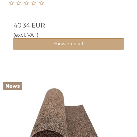
40,34 EUR
(excl. VAT)
Show product
News