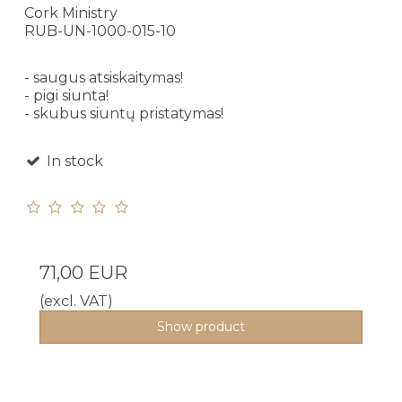
Cork Ministry
RUB-UN-1000-015-10
- saugus atsiskaitymas!
- pigi siunta!
- skubus siuntų pristatymas!
In stock
71,00 EUR
(excl. VAT)
Show product