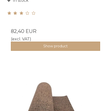
In stock
82,40 EUR
(excl. VAT)
Show product