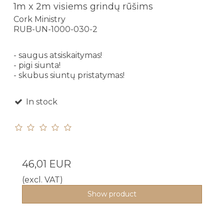
1m x 2m visiems grindų rūšims
Cork Ministry
RUB-UN-1000-030-2
- saugus atsiskaitymas!
- pigi siunta!
- skubus siuntų pristatymas!
In stock
46,01 EUR
(excl. VAT)
Show product