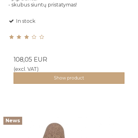
- skubus siuntų pristatymas!
In stock
108,05 EUR
(excl. VAT)
Show product
News