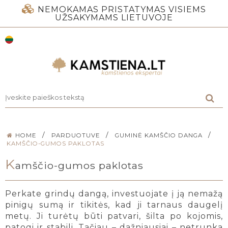
NEMOKAMAS PRISTATYMAS VISIEMS
UŽSAKYMAMS LIETUVOJE
/
/
/
HOME
PARDUOTUVE
GUMINĖ KAMŠČIO DANGA
KAMŠČIO-GUMOS PAKLOTAS
K
amščio-gumos paklotas
Perkate grindų dangą, investuojate į ją nemažą
pinigų sumą ir tikitės, kad ji tarnaus daugelį
metų. Ji turėtų būti patvari, šilta po kojomis,
patogi ir stabili. Tačiau – dažniausiai – netrunka