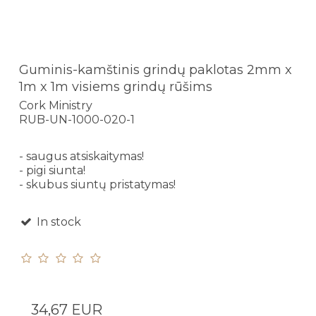
Guminis-kamštinis grindų paklotas 2mm x
1m x 1m visiems grindų rūšims
Cork Ministry
RUB-UN-1000-020-1
- saugus atsiskaitymas!
- pigi siunta!
- skubus siuntų pristatymas!
In stock
34,67 EUR