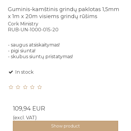
Guminis-kamštinis grindų paklotas 1,5mm
x 1m x 20m visiems grindų rūšims
Cork Ministry
RUB-UN-1000-015-20
- saugus atsiskaitymas!
- pigi siunta!
- skubus siuntų pristatymas!
In stock
109,94 EUR
(excl. VAT)
Show product