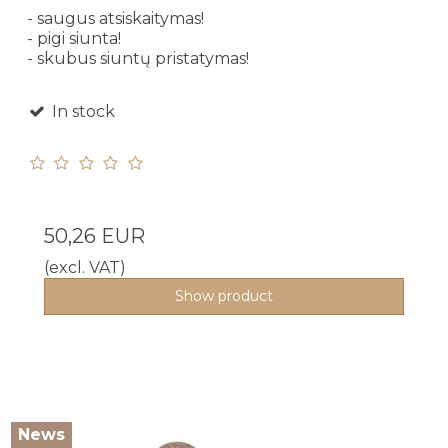
- saugus atsiskaitymas!
- pigi siunta!
- skubus siuntų pristatymas!
In stock
50,26 EUR
(excl. VAT)
Show product
News