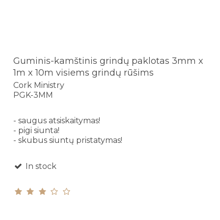
Guminis-kamštinis grindų paklotas 3mm x
1m x 10m visiems grindų rūšims
Cork Ministry
PGK-3MM
- saugus atsiskaitymas!
- pigi siunta!
- skubus siuntų pristatymas!
In stock